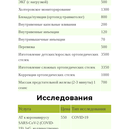
ЭКГ (с нагрузкой)
500
Холтеровское мониторирование
1300
Блокада/пункция (ортопед-травматолог)
800
Внутривенные капельные вливания
200
Внутривенные инъекции
120
Внутримышечные инъекции
70
Перевязка
500
Изготовление детских/взрослых ортопедических
3500
стелек
Изготовление сложных ортопедических стелек
3350
Коррекция ортопедических стелек
1000
Массаж предстательной железы (2-3 минуты) 1
700
сеанс
Исследования
Услуга
Цена
Тип исследования
AT к коронавирусу
550
COVID-19
SARS-CoV-2 (COVID-
19), lgG, колличественно