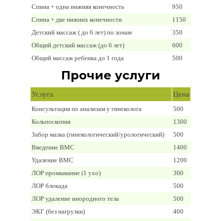
Спина + одна нижняя конечность
950
Спина + две нижних конечности
1150
Детский массаж ( до 6 лет) по зонам
350
Общий детский массаж (до 6 лет)
600
Общий массаж ребенка до 1 года
500
Прочие услуги
Услуга
Цена
Консультация по анализам у гинеколога
500
Кольпоскопия
1300
Забор мазка (гинекологический/урологический)
500
Введение ВМС
1400
Удаление ВМС
1200
ЛОР промывание (1 ухо)
300
ЛОР блокада
500
ЛОР удаление инородного тела
500
ЭКГ (без нагрузки)
400