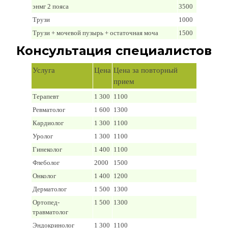
энмг 2 пояса
3500
Трузи
1000
Трузи + мочевой пузырь + остаточная моча
1500
Консультация специалистов
Услуга
Цена
Цена за повторный
прием
Терапевт
1 300
1100
Ревматолог
1 600
1300
Кардиолог
1 300
1100
Уролог
1 300
1100
Гинеколог
1 400
1100
Флеболог
2000
1500
Онколог
1 400
1200
Дерматолог
1 500
1300
Ортопед-
1 500
1300
травматолог
Эндокринолог
1 300
1100