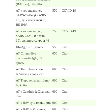
(BAU/мл), ВБ-ИФА
AT к коронавирусу
550
COVID-19
SARS-CoV-2 (COVID-
19), lgG, качественно,
ВБ-ИФА
AT к коронавирусу
750
COVID-19
SARS-CoV-2 (COVID-
19), авидность, кровь %
HbsAg, Citol, кровь
550
Cito!
AT Chlamidiya
650
Cito!
trachomatis lgG, Cito,
кровь
AT Toxoplasma gondii
600
Cito!
lgA (кач.), кровь, cito
AT Treponema pallidum
600
Cito!
lgG cito
AT к Candida lgG, кровь,
600
Cito!
cito
AT к HAV lgG, кровь, cito
600
Cito!
AT к HAV lgM, кровь,
600
Cito!