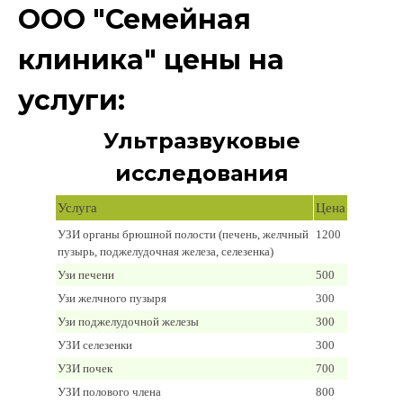
ООО "Семейная
клиника" цены на
услуги:
Ультразвуковые
исследования
Услуга
Цена
УЗИ органы брюшной полости (печень, желчный
1200
пузырь, поджелудочная железа, селезенка)
Узи печени
500
Узи желчного пузыря
300
Узи поджелудочной железы
300
УЗИ селезенки
300
УЗИ почек
700
УЗИ полового члена
800