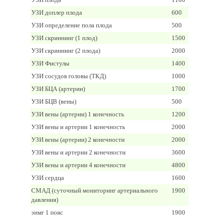
УЗИ доплер плода
600
УЗИ определение пола плода
500
УЗИ скриннинг (1 плод)
1500
УЗИ скриннинг (2 плода)
2000
УЗИ Фистулы
1400
УЗИ сосудов головы (ТКД)
1000
УЗИ БЦА (артерии)
1700
УЗИ БЦВ (вены)
500
УЗИ вены (артерии) 1 конечность
1200
УЗИ вены и артерии 1 конечность
2000
УЗИ вены (артерии) 2 конечности
2000
УЗИ вены и артерии 2 конечности
3600
УЗИ вены и артерии 4 конечности
4800
УЗИ сердца
1600
СМАД (суточный мониторинг артериального
1900
давления)
энмг 1 пояс
1900