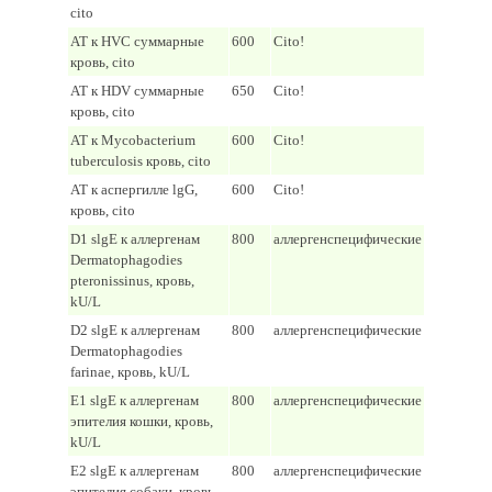
cito
AT к HVC суммарные
600
Cito!
кровь, cito
AT к HDV суммарные
650
Cito!
кровь, cito
AT к Mycobacterium
600
Cito!
tuberculosis кровь, cito
AT к аспергилле lgG,
600
Cito!
кровь, cito
D1 slgE к аллергенам
800
аллергенспецифические
Dermatophagodies
pteronissinus, кровь,
kU/L
D2 slgE к аллергенам
800
аллергенспецифические
Dermatophagodies
farinae, кровь, kU/L
E1 slgE к аллергенам
800
аллергенспецифические
эпителия кошки, кровь,
kU/L
E2 slgE к аллергенам
800
аллергенспецифические
эпителия собаки, кровь,