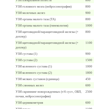
УЗИ плевральной полости
800
УЗИ головного мозга (нейросонография)
800
УЗИ молочных желез
900
УЗИ органы малого таза (ТА)
800
УЗИ органы малого таза (гинекология)
1000
УЗИ щитовидной/паращитовидной железы (+
800
доплер)
УЗИ щитовидной/паращитовидной железы (+
1100
доплер)
УЗИ сустава (1)
900
УЗИ сустава (2)
1500
УЗИ коленного сустава (1)
1000
УЗИ коленного сустава (2)
1800
УЗИ мелких суставов (единица)
450
УЗИ слюнных желез
600
УЗИ скриннинг новорожденных (т/б суст., ОБП,
2500
почки, нейросонография)
УЗИ цервикометрия
600
УЗИ плода
1100